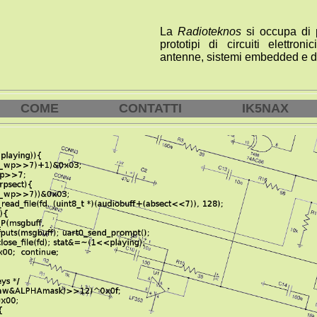
La
Radioteknos
si occupa di p
prototipi di circuiti elettron
antenne, sistemi embedded e 
COME
CONTATTI
IK5NAX