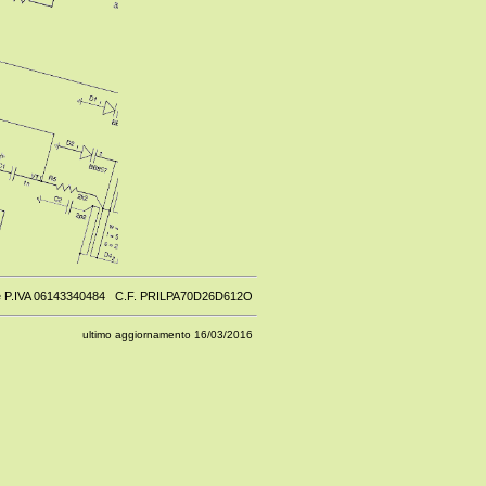
zione e P.IVA 06143340484 C.F. PRILPA70D26D612O
ultimo aggiornamento 16/03/2016