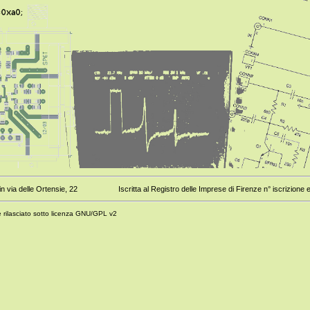
n via delle Ortensie, 22
Iscritta al Registro delle Imprese di Firenze n° iscri
è rilasciato sotto licenza GNU/GPL v2